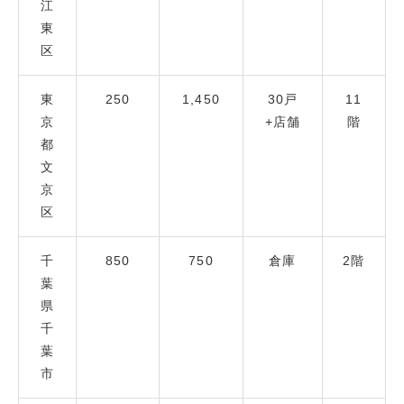
江
東
区
東
250
1,450
30戸
11
京
+店舗
階
都
文
京
区
千
850
750
倉庫
2階
葉
県
千
葉
市