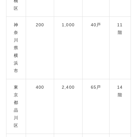
橋
区
神
200
1,000
40戸
11
奈
階
川
県
横
浜
市
東
400
2,400
65戸
14
京
階
都
品
川
区