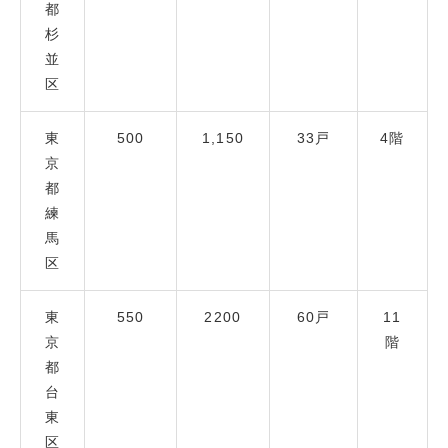
都
杉
並
区
東
500
1,150
33戸
4階
京
都
練
馬
区
東
550
2200
60戸
11
京
階
都
台
東
区