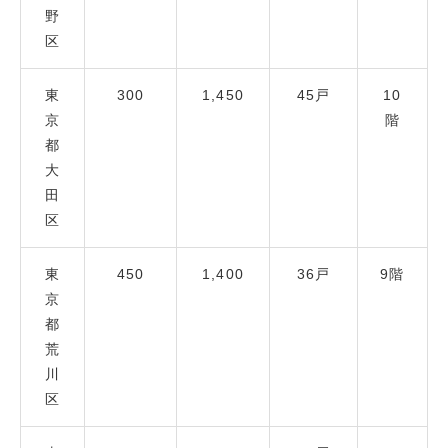
野
区
東
300
1,450
45戸
10
京
階
都
大
田
区
東
450
1,400
36戸
9階
京
都
荒
川
区