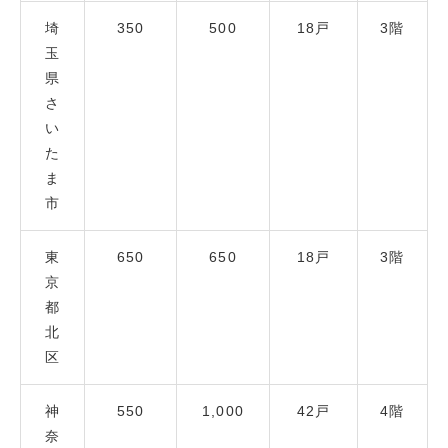
埼
350
500
18戸
3階
玉
県
さ
い
た
ま
市
東
650
650
18戸
3階
京
都
北
区
神
550
1,000
42戸
4階
奈