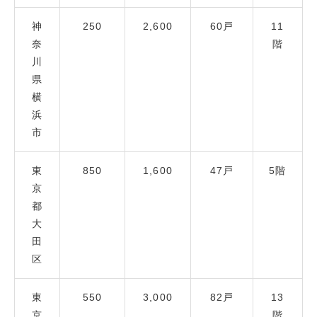
神
250
2,600
60戸
11
奈
階
川
県
横
浜
市
東
850
1,600
47戸
5階
京
都
大
田
区
東
550
3,000
82戸
13
京
階