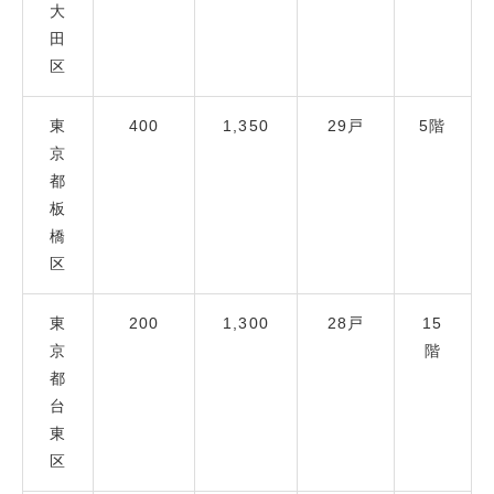
大
田
区
東
400
1,350
29戸
5階
京
都
板
橋
区
東
200
1,300
28戸
15
京
階
都
台
東
区