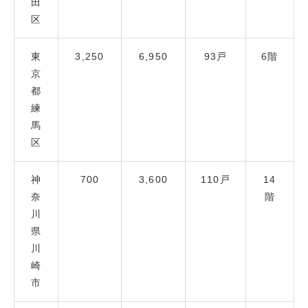
田
区
東
3,250
6,950
93戸
6階
京
都
練
馬
区
神
700
3,600
110戸
14
奈
階
川
県
川
崎
市