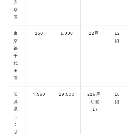
文
京
区
東
150
1,000
22戸
12
京
階
都
千
代
田
区
茨
4,950
29,500
216戸
18
城
+店舗
階
県
（1）
つ
く
ば