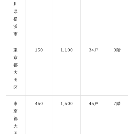
川
県
横
浜
市
東
150
1,100
34戸
9階
京
都
大
田
区
東
450
1,500
45戸
7階
京
都
大
田