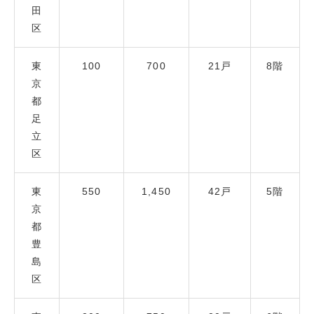
田
区
東
100
700
21戸
8階
京
都
足
立
区
東
550
1,450
42戸
5階
京
都
豊
島
区