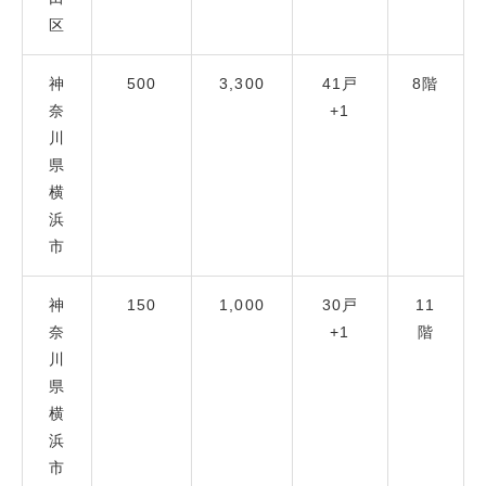
区
神
500
3,300
41戸
8階
奈
+1
川
県
横
浜
市
神
150
1,000
30戸
11
奈
+1
階
川
県
横
浜
市