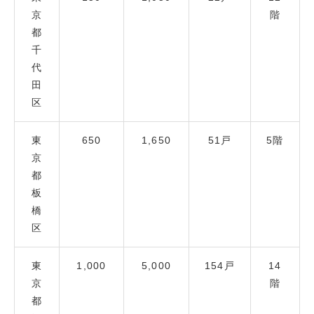
京
階
都
千
代
田
区
東
650
1,650
51戸
5階
京
都
板
橋
区
東
1,000
5,000
154戸
14
京
階
都