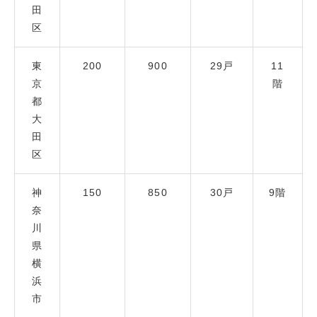
田
区
東
200
900
29戸
11
京
階
都
大
田
区
神
150
850
30戸
9階
奈
川
県
横
浜
市