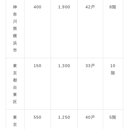
神
400
1,900
42戸
8階
奈
川
県
横
浜
市
東
150
1,300
33戸
10
京
階
都
台
東
区
東
550
1,250
40戸
5階
京