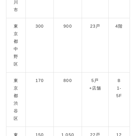
川
市
東
300
900
23戸
4階
京
都
中
野
区
東
170
800
5戸
Ｂ
京
+店舗
1-
都
5F
渋
谷
区
東
150
1,050
22戸
12