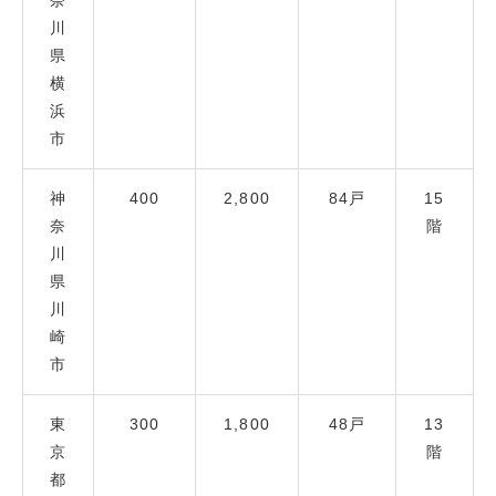
奈
川
県
横
浜
市
神
400
2,800
84戸
15
奈
階
川
県
川
崎
市
東
300
1,800
48戸
13
京
階
都