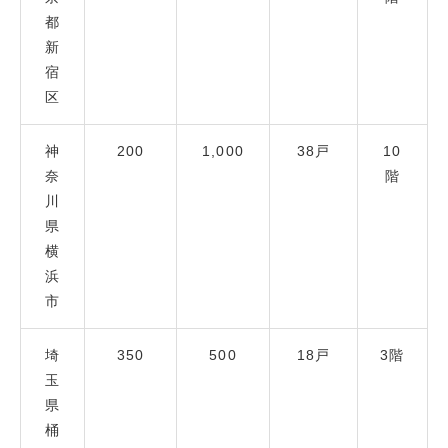
都
新
宿
区
神
200
1,000
38戸
10
奈
階
川
県
横
浜
市
埼
350
500
18戸
3階
玉
県
桶