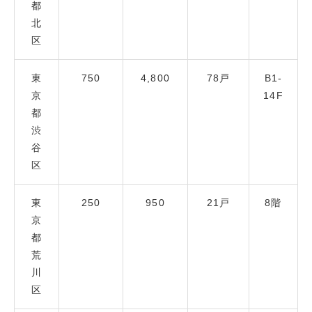
都
北
区
東
750
4,800
78戸
B1-
京
14F
都
渋
谷
区
東
250
950
21戸
8階
京
都
荒
川
区