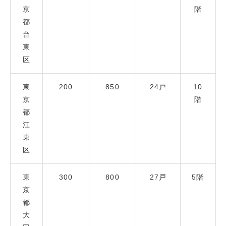
京
階
都
台
東
区
東
200
850
24戸
10
京
階
都
江
東
区
東
300
800
27戸
5階
京
都
大