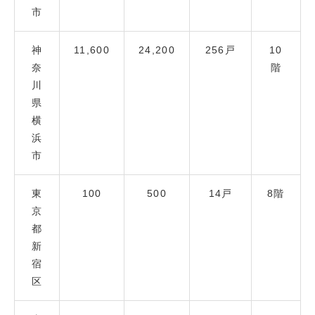
市
神
11,600
24,200
256戸
10
奈
階
川
県
横
浜
市
東
100
500
14戸
8階
京
都
新
宿
区