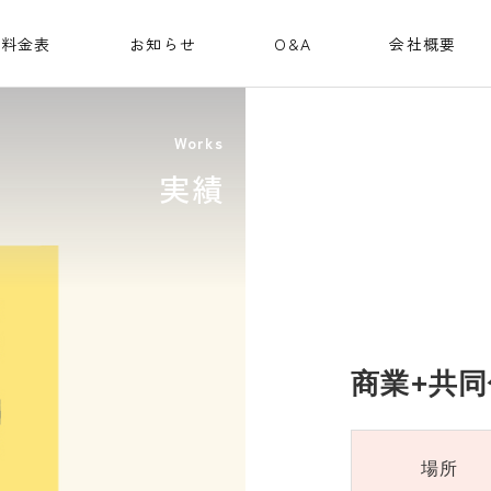
料金表
お知らせ
O&A
会社概要
Works
実績
商業+共同
場所